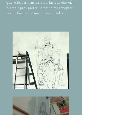
que je fais à l'instar d'un facteur cheval,
pierre après pierre, je peins mes utopies
sur la façade de ma maison atelier.