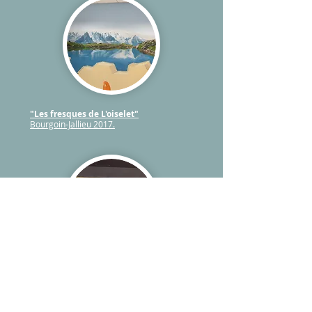
"Les fresques de L'oiselet"
Bourgoin-Jallieu 2017.
"Une lueur d'espoir"
Hommage à la liberté
d'expression, au dessinateurs de
Charlie, aux spectateurs du