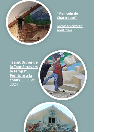
"Mon coin de
Chartreuse".
Nivolas-Vermelle.
Août 2024
"Saint Didier de
la Tour à travers
le temps".
Peinture à la
chaux.
Juillet
2024