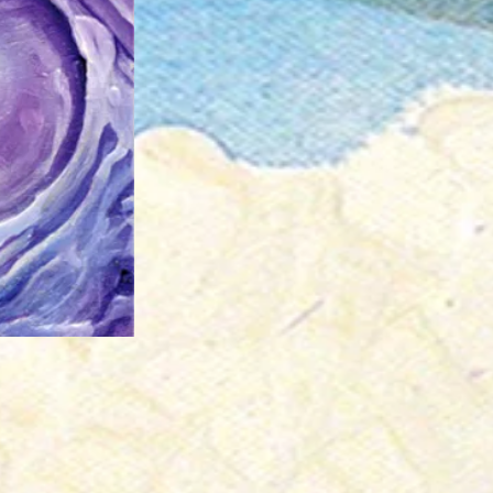
L'abîme
De re
Acrylique
Acryli
sur
sur
Bois
Toile
CP
CP
ent
Rond rouge au milieu d'un machin
De re