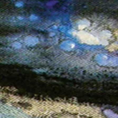
trice
que
auts de hurlevent
que