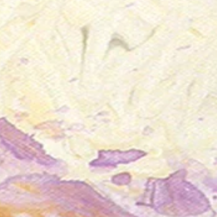
Acrylique
sur
Bois
CP
Les seins de glace
Acrylique
sur
Bois
CP